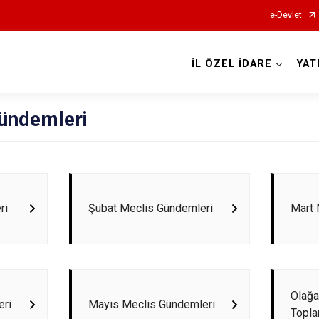
e-Devlet
İL ÖZEL İDARE
YAT
ündemleri
ri
Şubat Meclis Gündemleri
Mart 
Olağa
eri
Mayıs Meclis Gündemleri
Topla