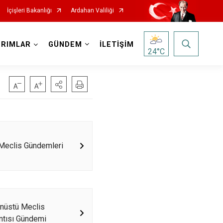
İçişleri Bakanlığı
Ardahan Valiliği
IRIMLAR
GÜNDEM
İLETİŞİM
24
°C
Meclis Gündemleri
nüstü Meclis
ntısı Gündemi